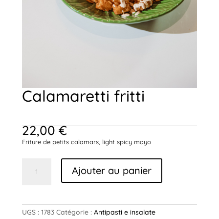
Calamaretti fritti
22,00
€
Friture de petits calamars, light spicy mayo
quantité
Ajouter au panier
de
Calamaretti
fritti
UGS :
1783
Catégorie :
Antipasti e insalate