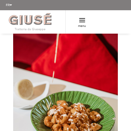
FR
Accueil
/
Antipasti e insalate
/ Calamaretti fritti
menu