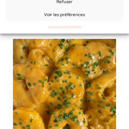
Refuser
Verdure alla Griglia
Voir les préférences
14,00
€
Cookies
Confidentialité